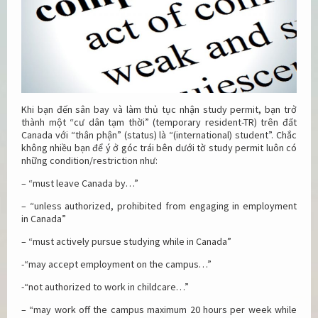
Khi bạn đến sân bay và làm thủ tục nhận study permit, bạn trở
thành một “cư dân tạm thời” (temporary resident-TR) trên đất
Canada với “thân phận” (status) là “(international) student”. Chắc
không nhiều bạn để ý ở góc trái bên dưới tờ study permit luôn có
những condition/restriction như:
– “must leave Canada by…”
– “unless authorized, prohibited from engaging in employment
in Canada”
– “must actively pursue studying while in Canada”
-“may accept employment on the campus…”
-“not authorized to work in childcare…”
– “may work off the campus maximum 20 hours per week while