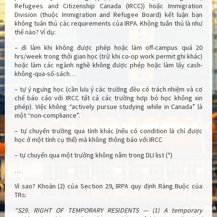
Refugees and Citizenship Canada (IRCC)) hoặc Immigration
Division (thuộc Immigration and Refugee Board) kết luận bạn
không tuân thủ các requirements của IRPA. Không tuân thủ là như
thế nào? Ví dụ:
– đi làm khi không được phép hoặc làm off-campus quá 20
hrs/week trong thời gian học (trừ khi co-op work permit ghi khác)
hoặc làm các ngành nghề không được phép hoặc làm lấy cash-
không-qua-sổ-sách…
– tự ý ngưng học (cần lưu ý các trường đều có trách nhiệm và cơ
chế báo cáo với IRCC tất cả các trường hơp bỏ học không xin
phép). Việc không “actively pursue studying while in Canada” là
một “non-compliance”.
– tự chuyển trường qua tỉnh khác (nếu có condition là chỉ được
học ở một tỉnh cụ thể) mà không thông báo với IRCC
– tự chuyển qua một trường không nằm trong DLI list (*)
…
Vì sao? Khoản (2) của Section 29, IRPA quy định Ràng Buộc của
TRs:
“S29. RIGHT OF TEMPORARY RESIDENTS — (1) A temporary