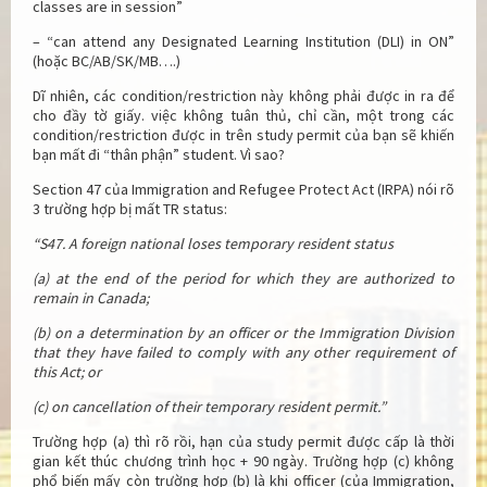
classes are in session”
– “can attend any Designated Learning Institution (DLI) in ON”
(hoặc BC/AB/SK/MB….)
Dĩ nhiên, các condition/restriction này không phải được in ra để
cho đầy tờ giấy. việc không tuân thủ, chỉ cần, một trong các
condition/restriction được in trên study permit của bạn sẽ khiến
bạn mất đi “thân phận” student. Vì sao?
Section 47 của Immigration and Refugee Protect Act (IRPA) nói rõ
3 trường hợp bị mất TR status:
“S47. A foreign national loses temporary resident status
(a) at the end of the period for which they are authorized to
remain in Canada;
(b) on a determination by an officer or the Immigration Division
that they have failed to comply with any other requirement of
this Act; or
(c) on cancellation of their temporary resident permit.”
Trường hợp (a) thì rõ rồi, hạn của study permit được cấp là thời
gian kết thúc chương trình học + 90 ngày. Trường hợp (c) không
phổ biến mấy còn trường hợp (b) là khi officer (của Immigration,