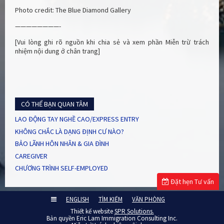
Photo credit: The Blue Diamond Gallery
————————-
[Vui lòng ghi rõ nguồn khi chia sẻ và xem phần Miễn trừ trách
nhiệm nội dung ở chân trang]
CÓ THỂ BẠN QUAN TÂM
LAO ĐỘNG TAY NGHỀ CAO/EXPRESS ENTRY
KHÔNG CHẮC LÀ DẠNG ĐỊNH CƯ NÀO?
BẢO LÃNH HÔN NHÂN & GIA ĐÌNH
CAREGIVER
CHƯƠNG TRÌNH SELF-EMPLOYED
Đặt hẹn Tư vấn
ENGLISH
TÌM KIẾM
VĂN PHÒNG
Thiết kế website
SPR Solutions.
Bản quyền Eric Lam Immigration Consulting Inc.