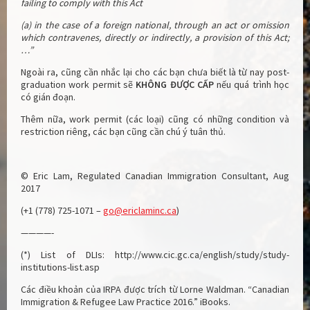
failing to comply with this Act
(a) in the case of a foreign national, through an act or omission
which contravenes, directly or indirectly, a provision of this Act;
…”
Ngoài ra, cũng cần nhắc lại cho các bạn chưa biết là từ nay post-
graduation work permit sẽ
KHÔNG ĐƯỢC CẤP
nếu quá trình học
có gián đoạn.
Thêm nữa, work permit (các loại) cũng có những condition và
restriction riêng, các bạn cũng cần chú ý tuân thủ.
© Eric Lam, Regulated Canadian Immigration Consultant, Aug
2017
(+1 (778) 725-1071 –
go@ericlaminc.ca
)
————-
(*) List of DLIs: http://www.cic.gc.ca/english/study/study-
institutions-list.asp
Các điều khoản của IRPA được trích từ Lorne Waldman. “Canadian
Immigration & Refugee Law Practice 2016.” iBooks.