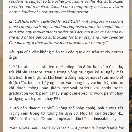
resident is, subject to the other provisions of this Act, authorized
to enter and remain in Canada on a temporary basis as a visitor
or as a holder of a temporary resident permit.
(2) OBLIGATION – TEMPORARY RESIDENT — A temporary resident
must comply with any conditions imposed under the regulations
and with any requirements under this Act, must leave Canada by
the end of the period authorized for their stay and may re-enter
Canada only if their authorization provides for re-entry.”
Hậu quả của việc không tuân thủ các quy định trên study permit
là gì?
1. Mất status (as a student): sẽ không còn được học và ở Canada,
trừ khi xin restore status trong vòng 90 ngày kể từ ngày mất
(status). Trên thực tế, khá hiếm trường hợp bị mất status mà biết
được (đặc biệt khi tự ý nghỉ học vài tháng hay vài học kỳ) cho tới
khi được thông báo (kèm removal order) khi apply post-
graduation work permit (hay employer-specific work permit hay
bridging work permit hay PR).
2. Trở nên “inadmissible” (không thể nhập cảnh), ảnh hưởng rất
rất nghiêm trọng tới tương lai định cư. Mục (a) của Section 41,
IRPA nói rõ về vấn đề non-complicane dẫn tới inadmissible này:
“S41. NON-COMPLIANCE WITH ACT — A person is inadmissible for