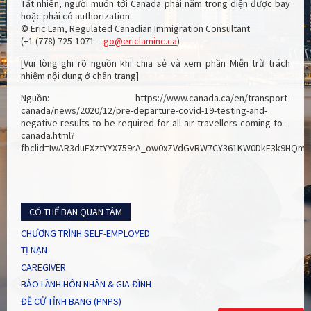
Tất nhiên, người muốn tới Canada phải nằm trong diện được bay
hoặc phải có authorization.
© Eric Lam, Regulated Canadian Immigration Consultant
(+1 (778) 725-1071 –
go@ericlaminc.ca
)
[Vui lòng ghi rõ nguồn khi chia sẻ và xem phần Miễn trừ trách
nhiệm nội dung ở chân trang]
Nguồn: https://www.canada.ca/en/transport-
canada/news/2020/12/pre-departure-covid-19-testing-and-
negative-results-to-be-required-for-all-air-travellers-coming-to-
canada.html?
fbclid=IwAR3duEXztYYX759rA_ow0xZVdGvRW7CY361KW0DkE3k9HQmR
CÓ THỂ BẠN QUAN TÂM
CHƯƠNG TRÌNH SELF-EMPLOYED
TỊ NẠN
CAREGIVER
BẢO LÃNH HÔN NHÂN & GIA ĐÌNH
ĐỀ CỬ TỈNH BANG (PNPS)