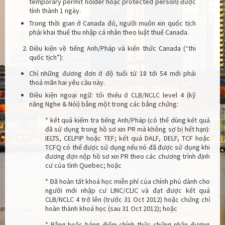
temporary permit holder hoặc protected person) được
tính thành 1 ngày.
Trong thời gian ở Canada đó, người muốn xin quốc tịch
phải khai thuế thu nhập cá nhân theo luật thuế Canada.
Điều kiện về tiếng Anh/Pháp và kiến thức Canada (“thi
quốc tịch”):
Chỉ những đương đơn ở độ tuổi từ 18 tới 54 mới phải
thoả mãn hai yêu cầu này.
Điều kiện ngoại ngữ: tối thiểu ở CLB/NCLC level 4 (kỹ
năng Nghe & Nói) bằng một trong các bằng chứng:
* kết quả kiểm tra tiếng Anh/Pháp (có thể dùng kết quả
đã sử dụng trong hồ sơ xin PR mà không sợ bị hết hạn):
IELTS, CELPIP hoặc TEF; kết quả DALF, DELF, TCF hoặc
TCFQ có thể được sử dụng nếu nó đã được sử dụng khi
đương đợn nộp hồ sơ xin PR theo các chương trình định
cư của tỉnh Quebec; hoặc
* Đã hoàn tất khoá học miễn phí của chính phủ dành cho
người mới nhập cư LINC/CLIC và đạt được kết quả
CLB/NCLC 4 trở lên (trước 31 Oct 2012) hoặc chứng chỉ
hoàn thành khoá học (sau 31 Oct 2012); hoặc
* Bằng hoặc bảng điểm chính thức chứng nhận đương