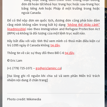
đơn đã hoàn tất khoá học trung học hoặc sau-trung học
bằng tiếng Anh hoặc Pháp ở một trường trong hoặc
ngoài Canada.
Để có thể nộp đơn xin quốc tịch, đương đơn cũng phải bảo đảm
rằng mình không nằm trong bất kỳ dạng
“không thể nhập cảnh”
(inadmissble)
nào theo Immigration and Refugee Protection Act
(IRPA) và không là đối tượng của một lệnh trục xuất nào.
Hãy bắt đầu với việc tính thử xem mình có thoả mãn điều kiện cư
trú 1095 ngày ở Canada không
tại đây
.
Thông tin về các sự thay đổi theo Bill C-6
tại đây
.
© Eric Lam
(+1 (778) 725-1071 –
go@ericlaminc.ca
)
[Vui lòng ghi rõ nguồn khi chia sẻ và xem phần Miễn trừ trách
nhiệm nội dung ở chân trang]
Photo credit: Wikimedia