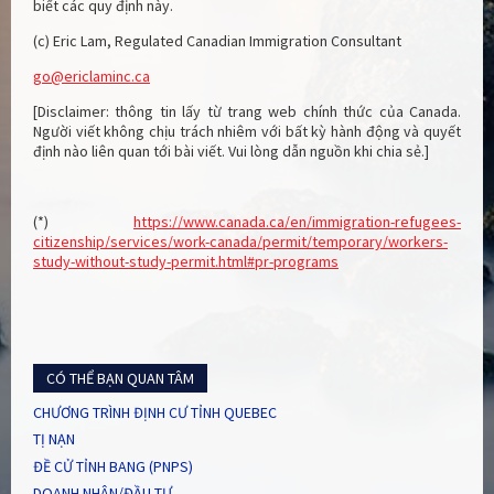
biết các quy định này.
(c) Eric Lam, Regulated Canadian Immigration Consultant
go@ericlaminc.ca
[Disclaimer: thông tin lấy từ trang web chính thức của Canada.
Người viết không chịu trách nhiêm với bất kỳ hành động và quyết
định nào liên quan tới bài viết. Vui lòng dẫn nguồn khi chia sẻ.]
(*)
https://www.canada.ca/en/immigration-refugees-
citizenship/services/work-canada/permit/temporary/workers-
study-without-study-permit.html#pr-programs
CÓ THỂ BẠN QUAN TÂM
CHƯƠNG TRÌNH ĐỊNH CƯ TỈNH QUEBEC
TỊ NẠN
ĐỀ CỬ TỈNH BANG (PNPS)
DOANH NHÂN/ĐẦU TƯ