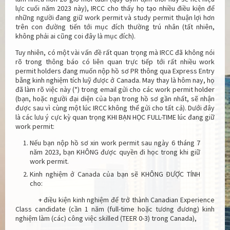
lực cuối năm 2023 này), IRCC cho thấy họ tạo nhiều điều kiện để
những người đang giữ work permit và study permit thuận lợi hơn
trên con đường tiến tới mục đích thường trú nhân (tất nhiên,
không phải ai cũng coi đây là mục đích).
Tuy nhiên, có một vài vấn đề rất quan trọng mà IRCC đã không nói
rõ trong thông báo có liên quan trực tiếp tới rất nhiều work
permit holders đang muốn nộp hồ sơ PR thông qua Express Entry
bằng kinh nghiệm tích luỹ được ở Canada. May thay là hôm nay, họ
đã làm rõ việc này (*) trong email gửi cho các work permit holder
(bạn, hoặc người đại diện của bạn trong hồ sơ gần nhất, sẽ nhận
được sau vì cùng một lúc IRCC không thể gửi cho tất cả). Dưới đây
là các lưu ý cực kỳ quan trọng KHI BẠN HỌC FULL-TIME lúc đang giữ
work permit:
Nếu bạn nộp hồ sơ xin work permit sau ngày 6 tháng 7
năm 2023, bạn KHÔNG được quyền đi học trong khi giữ
work permit.
Kinh nghiệm ở Canada của bạn sẽ KHÔNG ĐƯỢC TÍNH
cho:
+ điều kiện kinh nghiệm để trở thành Canadian Experience
Class candidate (cần 1 năm (full-time hoặc tương đương) kinh
nghiệm làm (các) công việc skilled (TEER 0-3) trong Canada),