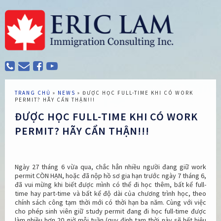
TRANG CHỦ
»
NEWS
»
ĐƯỢC HỌC FULL-TIME KHI CÓ WORK
PERMIT? HÃY CẨN THẬN!!!
ĐƯỢC HỌC FULL-TIME KHI CÓ WORK
PERMIT? HÃY CẨN THẬN!!!
Ngày 27 tháng 6 vừa qua, chắc hẳn nhiều người đang giữ work
permit CÒN HẠN, hoặc đã nộp hồ sơ gia hạn trước ngày 7 tháng 6,
đã vui mừng khi biết được mình có thể đi học thêm, bất kể full-
time hay part-time và bất kể độ dài của chương trình học, theo
chính sách công tạm thời mới có thời hạn ba năm. Cùng với việc
cho phép sinh viên giữ study permit đang đi học full-time được
làm nhiều hơn 20 giờ mỗi tuần (quy định tạm thời này sẽ hết hiệu