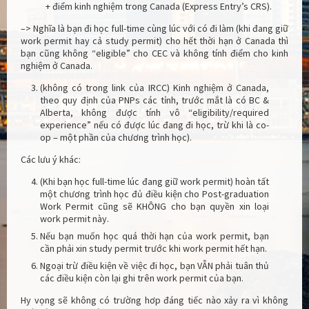
+ điểm kinh nghiệm trong Canada (Express Entry’s CRS).
–> Nghĩa là bạn đi học full-time cùng lúc với có đi làm (khi đang giữ
work permit hay cả study permit) cho hết thời hạn ở Canada thì
bạn cũng không “eligible” cho CEC và không tính điểm cho kinh
nghiệm ở Canada.
(không có trong link của IRCC) Kinh nghiệm ở Canada,
theo quy định của PNPs các tỉnh, trước mắt là có BC &
Alberta, không được tính vô “eligibility/required
experience” nếu có được lúc đang đi học, trừ khi là co-
op – một phần của chương trình học).
Các lưu ý khác:
(Khi bạn học full-time lúc đang giữ work permit) hoàn tất
một chương trình học đủ điều kiện cho Post-graduation
Work Permit cũng sẽ KHÔNG cho bạn quyền xin loại
work permit này.
Nếu bạn muốn học quá thời hạn của work permit, bạn
cần phải xin study permit trước khi work permit hết hạn.
Ngoại trừ điều kiện về việc đi học, bạn VẪN phải tuân thủ
các điều kiện còn lại ghi trên work permit của bạn.
Hy vọng sẽ không có trường hơp đáng tiếc nào xảy ra vì không