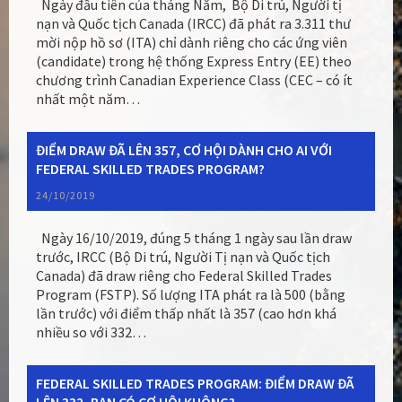
Ngày đầu tiên của tháng Năm, Bộ Di trú, Người tị
nạn và Quốc tịch Canada (IRCC) đã phát ra 3.311 thư
mời nộp hồ sơ (ITA) chỉ dành riêng cho các ứng viên
(candidate) trong hệ thống Express Entry (EE) theo
chương trình Canadian Experience Class (CEC – có ít
nhất một năm…
ĐIỂM DRAW ĐÃ LÊN 357, CƠ HỘI DÀNH CHO AI VỚI
FEDERAL SKILLED TRADES PROGRAM?
24/10/2019
Ngày 16/10/2019, đúng 5 tháng 1 ngày sau lần draw
trước, IRCC (Bộ Di trú, Người Tị nạn và Quốc tịch
Canada) đã draw riêng cho Federal Skilled Trades
Program (FSTP). Số lượng ITA phát ra là 500 (bằng
lần trước) với điểm thấp nhất là 357 (cao hơn khá
nhiều so với 332…
FEDERAL SKILLED TRADES PROGRAM: ĐIỂM DRAW ĐÃ