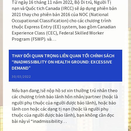
Từ ngày 16 tháng 11 năm 2022, Bộ Di trú, Người Tị
nạn và Quốc tich Canada (IRCC) sẽ áp dụng phiên bản
2021 thay cho phiên bản 2016 của NOC (National
Occupational Classification) cho các chương trình
thuộc Express Entry (EE) system, bao gồm Canadian
Experience Class (CEC), Federal Skilled Worker
Program (FSWP). và…
THAY ĐỔI QUAN TRỌNG LIÊN QUAN TỚI CHÍNH SÁCH
“INADMISSIBILITY ON HEALTH GROUND: EXCESSIVE
DEMAND”
30/03/2022
Nếu bạn đang/sẽ nộp hồ sơ xin thường trú nhân theo
các chương trình bảo lãnh hôn nhân/partner (hoặc là
người phụ thuộc của người được bảo lãnh), hoặc bảo
lãnh con hoặc các dạng tị nạn (hoặc là người phụ
thuộc của người được bảo lãnh), bạn không cần đọc
bài này vì “inadmissibility…