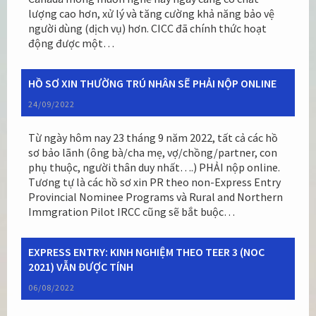
lượng cao hơn, xử lý và tăng cường khả năng bảo vệ
người dùng (dịch vụ) hơn. CICC đã chính thức hoạt
động được một…
HỒ SƠ XIN THƯỜNG TRÚ NHÂN SẼ PHẢI NỘP ONLINE
24/09/2022
Từ ngày hôm nay 23 tháng 9 năm 2022, tất cả các hồ
sơ bảo lãnh (ông bà/cha mẹ, vợ/chồng/partner, con
phụ thuộc, người thân duy nhất….) PHẢI nộp online.
Tương tự là các hồ sơ xin PR theo non-Express Entry
Provincial Nominee Programs và Rural and Northern
Immgration Pilot IRCC cũng sẽ bắt buộc…
EXPRESS ENTRY: KINH NGHIỆM THEO TEER 3 (NOC
2021) VẪN ĐƯỢC TÍNH
06/08/2022