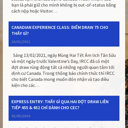
bạn là phải giữ cho mình không bị out-of-status bằng
cách nộp hoặc Visitor…
CANADIAN EXPERIENCE CLASS: ĐIỂM DRAW 75 CHO
THẤY GÌ?
16/02/2021
Sáng 13/02/2021, ngày Mùng Hai Tết Âm lich Tân Sửu
và một ngày trước Valentine’s Day, IRCC đã có một
đợt draw rúng động tất cả những người quan tâm tới
định cư Canada. Trong thông báo chính thức thì IRCC
cho biết Canada mong muốn đón nhận và tạo điều
kiện cho các…
EXPRESS ENTRY: THẤY GÌ QUA HAI ĐỢT DRAW LIÊN
TIẾP 455 & 452 CHỈ DÀNH CHO CEC?
02/05/2020