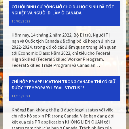
CƠ HỘI ĐINH CƯ RỘNG MỞ CHO DU HỌC SINH ĐÃ TỐT
NGHIỆP VÀ NGƯỜI ĐI LÀM Ở CANADA
15/02/2022
Hôm nay, 14 tháng 2 năm 2022, Bộ Di trú, Người Tị
nạn và Quốc tịch Canada đã công bố kế hoạch định cư
2022-2024, trong đó có các điểm quan trọng liên quan
tới Economic Class: Năm 2022, chỉ tiêu cho Federal
High Skilled (Federal Skilled Worker Preogram,
Federal Skilled Trade Program và Canadian…
CHỈ NỘP PR APPLICATION TRONG CANADA THÌ CÓ GIỮ
ĐƯỢC “TEMPORARY LEGAL STATUS”?
11/11/2021
Không! Bạn không thể giữ được legal status với việc
chỉ nộp hồ sơ xin PR trong Canada. Việc bạn đang đợi
kết quả của PR application KHÔNG LIÊN QUAN tới
status tạm thời của bạn ở Canada. Trách nhiệm của