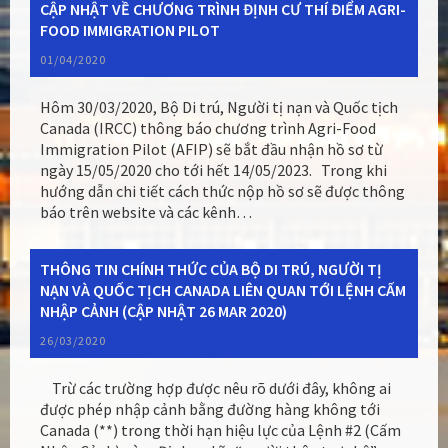
CẬP NHẬT VỀ CHƯƠNG TRÌNH ĐỊNH CƯ THÍ ĐIỂM AGRI-
FOOD IMMIGRATION PILOT
01/04/2020
Hôm 30/03/2020, Bộ Di trú, Người tị nạn và Quốc tịch
Canada (IRCC) thông báo chương trình Agri-Food
Immigration Pilot (AFIP) sẽ bắt đầu nhận hồ sơ từ
ngày 15/05/2020 cho tới hết 14/05/2023. Trong khi
hướng dẫn chi tiết cách thức nộp hồ sơ sẽ được thông
báo trên website và các kênh…
THÔNG TIN CHÍNH THỨC CỦA BỘ DI TRÚ, NGƯỜI TỊ
NẠN VÀ QUỐC TỊCH CANADA LIÊN QUAN TỚI LỆNH CẤM
NHẬP CẢNH (CẬP NHẬT 26 MAR 2020)
26/03/2020
Trừ các trường hợp được nêu rõ dưới đây, không ai
được phép nhập cảnh bằng đường hàng không tới
Canada (**) trong thời hạn hiệu lực của Lệnh #2 (Cấm