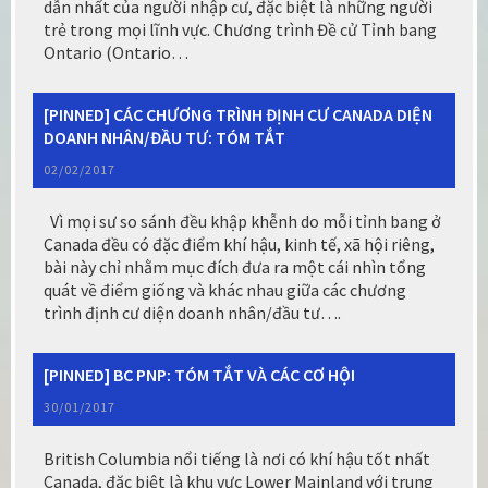
dẫn nhất của người nhập cư, đặc biệt là những người
trẻ trong mọi lĩnh vực. Chương trình Đề cử Tỉnh bang
Ontario (Ontario…
[PINNED] CÁC CHƯƠNG TRÌNH ĐỊNH CƯ CANADA DIỆN
DOANH NHÂN/ĐẦU TƯ: TÓM TẮT
02/02/2017
Vì mọi sư so sánh đều khập khễnh do mỗi tỉnh bang ở
Canada đều có đặc điểm khí hậu, kinh tế, xã hội riêng,
bài này chỉ nhằm mục đích đưa ra một cái nhìn tổng
quát về điểm giống và khác nhau giữa các chương
trình định cư diện doanh nhân/đầu tư….
[PINNED] BC PNP: TÓM TẮT VÀ CÁC CƠ HỘI
30/01/2017
British Columbia nổi tiếng là nơi có khí hậu tốt nhất
Canada, đặc biệt là khu vực Lower Mainland với trung