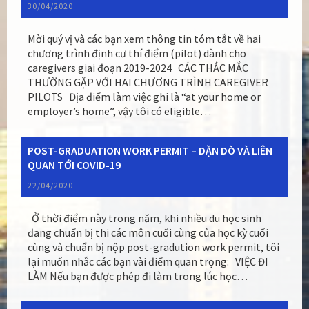
30/04/2020
Mời quý vị và các bạn xem thông tin tóm tắt về hai
chương trình định cư thí điểm (pilot) dành cho
caregivers giai đoạn 2019-2024 CÁC THẮC MẮC
THƯỜNG GẶP VỚI HAI CHƯƠNG TRÌNH CAREGIVER
PILOTS Địa điểm làm việc ghi là “at your home or
employer’s home”, vậy tôi có eligible…
POST-GRADUATION WORK PERMIT – DẶN DÒ VÀ LIÊN
QUAN TỚI COVID-19
22/04/2020
Ở thời điểm này trong năm, khi nhiều du học sinh
đang chuẩn bị thi các môn cuối cùng của học kỳ cuối
cùng và chuẩn bị nộp post-gradution work permit, tôi
lại muốn nhắc các bạn vài điểm quan trọng: VIỆC ĐI
LÀM Nếu bạn được phép đi làm trong lúc học…