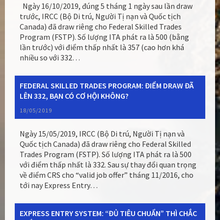
Ngày 16/10/2019, đúng 5 tháng 1 ngày sau lần draw
trước, IRCC (Bộ Di trú, Người Tị nạn và Quốc tịch
Canada) đã draw riêng cho Federal Skilled Trades
Program (FSTP). Số lượng ITA phát ra là 500 (bằng
lần trước) với điểm thấp nhất là 357 (cao hơn khá
nhiều so với 332…
FEDERAL SKILLED TRADES PROGRAM: ĐIỂM DRAW ĐÃ
LÊN 332, BẠN CÓ CƠ HỘI KHÔNG?
18/05/2019
Ngày 15/05/2019, IRCC (Bộ Di trú, Người Tị nạn và
Quốc tịch Canada) đã draw riêng cho Federal Skilled
Trades Program (FSTP). Số lượng ITA phát ra là 500
với điểm thấp nhất là 332. Sau sự thay đổi quan trọng
về điểm CRS cho “valid job offer” tháng 11/2016, cho
tới nay Express Entry…
EXPRESS ENTRY SYSTEM: “ĐỦ TIÊU CHUẨN” THÌ CHẮC