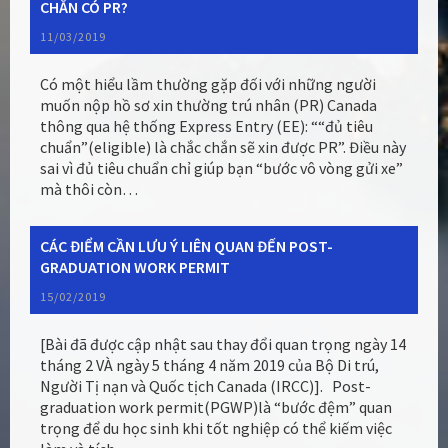
CHẮN CÓ PR?
11/03/2019
Có một hiểu lầm thường gặp đối với những người
muốn nộp hồ sơ xin thường trú nhân (PR) Canada
thông qua hệ thống Express Entry (EE): ““đủ tiêu
chuẩn”(eligible) là chắc chắn sẽ xin được PR”. Điều này
sai vì đủ tiêu chuẩn chỉ giúp bạn “bước vô vòng gửi xe”
mà thôi còn…
CÁC ĐIỂM CẦN LƯU Ý LIÊN QUAN ĐẾN POST-
GRADUATION WORK PERMIT
15/02/2019
[Bài đã được cập nhật sau thay đổi quan trọng ngày 14
tháng 2 VÀ ngày 5 tháng 4 năm 2019 của Bộ Di trú,
Người Tị nạn và Quốc tịch Canada (IRCC)]. Post-
graduation work permit(PGWP)là “bước đệm” quan
trọng để du học sinh khi tốt nghiệp có thể kiếm việc