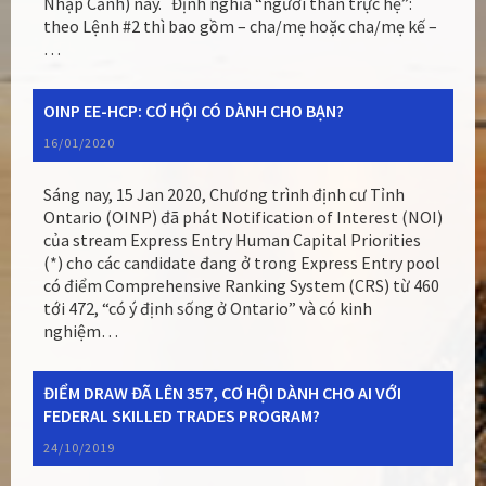
Nhập Cảnh) này. Định nghĩa “người thân trực hệ”:
theo Lệnh #2 thì bao gồm – cha/mẹ hoặc cha/mẹ kế –
…
OINP EE-HCP: CƠ HỘI CÓ DÀNH CHO BẠN?
16/01/2020
Sáng nay, 15 Jan 2020, Chương trình định cư Tỉnh
Ontario (OINP) đã phát Notification of Interest (NOI)
của stream Express Entry Human Capital Priorities
(*) cho các candidate đang ở trong Express Entry pool
có điểm Comprehensive Ranking System (CRS) từ 460
tới 472, “có ý định sống ở Ontario” và có kinh
nghiệm…
ĐIỂM DRAW ĐÃ LÊN 357, CƠ HỘI DÀNH CHO AI VỚI
FEDERAL SKILLED TRADES PROGRAM?
24/10/2019