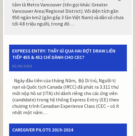
tâm là Metro Vancouver (tên gọi khác: Greater
Vancouver Area/Regional District). Với diện tích gần
950 ngàn km2 (gần gấp 3 lần Việt Nam) và dân số chưa
tới 4.8 triệu người, trong đó…
EXPRESS ENTRY: THẤY GÌ QUA HAI ĐỢT DRAW LIÊN
TIẾP 455 & 452 CHỈ DÀNH CHO CEC?
02/05/2020
Ngày đầu tiên của tháng Năm, Bộ Di trú, Người tị
nạn và Quốc tịch Canada (IRCC) đã phát ra 3.311 thư
mời nộp hồ sơ (ITA) chỉ dành riêng cho các ứng viên
(candidate) trong hệ thống Express Entry (EE) theo
chương trình Canadian Experience Class (CEC – có ít
nhất một năm…
CAREGIVER PILOTS 2019-2024