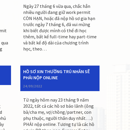
Ngày 27 tháng 6 vừa qua, chắc hẳn
nhiều người đang giữ work permit
CÒN HẠN, hoặc đã nộp hồ sơ gia hạn
trước ngày 7 tháng 6, đã vui mừng
rmit
khi biết được mình có thể đi học
thêm, bất kể full-time hay part-time
 qua
và bất kể độ dài của chương trình
ng
học, theo…
HỒ SƠ XIN THƯỜNG TRÚ NHÂN SẼ
PHẢI NỘP ONLINE
24/09/2022
Từ ngày hôm nay 23 tháng 9 năm
g
2022, tất cả các hồ sơ bảo lãnh (ông
d
bà/cha mẹ, vợ/chồng/partner, con
phủ
phụ thuộc, người thân duy nhất….)
ày
PHẢI nộp online. Tương tự là các hồ