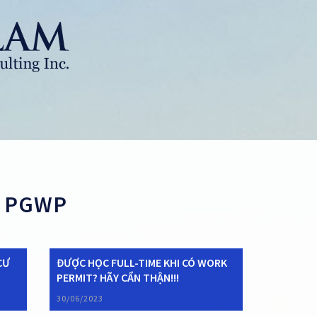
: PGWP
CƯ
ĐƯỢC HỌC FULL-TIME KHI CÓ WORK
PERMIT? HÃY CẨN THẬN!!!
30/06/2023