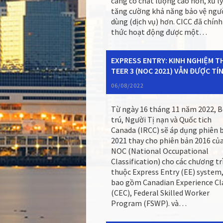
càng có chất lượng cao hơn, xử lý
tăng cường khả năng bảo vệ ngư
dùng (dịch vụ) hơn. CICC đã chính
thức hoạt động được một…
EXPRESS ENTRY: KINH NGHIỆM T
TEER 3 (NOC 2021) VẪN ĐƯỢC TÍ
06/08/2022
Từ ngày 16 tháng 11 năm 2022, B
trú, Người Tị nạn và Quốc tich
Canada (IRCC) sẽ áp dụng phiên 
2021 thay cho phiên bản 2016 củ
NOC (National Occupational
Classification) cho các chương tr
thuộc Express Entry (EE) system
bao gồm Canadian Experience Cl
(CEC), Federal Skilled Worker
Program (FSWP). và…