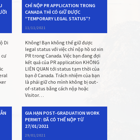
U
CHỈ NỘP PR APPLICATION TRONG
ƯỜI
CANADA THÌ CÓ GIỮ ĐƯỢC
“TEMPORARY LEGAL STATUS”?
11/11/2021
ộ Di
Không! Bạn không thể giữ được
legal status với việc chỉ nộp hồ sơ xin
 cư
PR trong Canada. Việc bạn đang đợi
kết quả của PR application KHÔNG
ic
LIÊN QUAN tới status tạm thời của
eral
bạn ở Canada. Trách nhiệm của bạn
ker
là phải giữ cho mình không bị out-
of-status bằng cách nộp hoặc
Visitor…
VẪN
GIA HẠN POST-GRADUATION WORK
PERMIT: ĐÃ CÓ THỂ NỘP TỪ
27/01/2021
29/01/2021