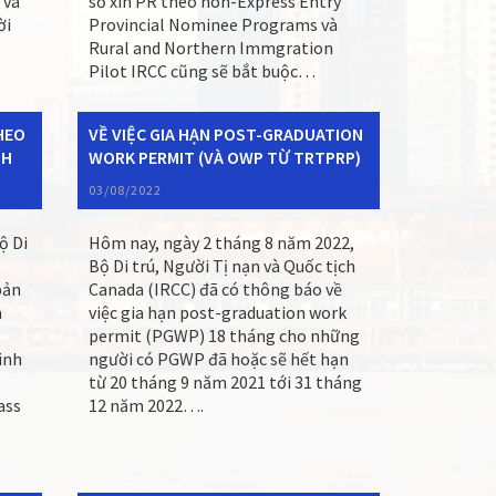
 và
sơ xin PR theo non-Express Entry
ời
Provincial Nominee Programs và
Rural and Northern Immgration
Pilot IRCC cũng sẽ bắt buộc…
HEO
VỀ VIỆC GIA HẠN POST-GRADUATION
NH
WORK PERMIT (VÀ OWP TỪ TRTPRP)
03/08/2022
ộ Di
Hôm nay, ngày 2 tháng 8 năm 2022,
Bộ Di trú, Người Tị nạn và Quốc tịch
bản
Canada (IRCC) đã có thông báo về
a
việc gia hạn post-graduation work
permit (PGWP) 18 tháng cho những
ình
người có PGWP đã hoặc sẽ hết hạn
,
từ 20 tháng 9 năm 2021 tới 31 tháng
ass
12 năm 2022….