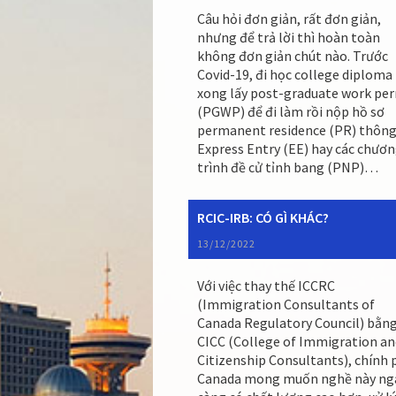
Câu hỏi đơn giản, rất đơn giản,
nhưng để trả lời thì hoàn toàn
không đơn giản chút nào. Trước
Covid-19, đi học college diploma
xong lấy post-graduate work pe
(PGWP) để đi làm rồi nộp hồ sơ
permanent residence (PR) thông
Express Entry (EE) hay các chươ
trình đề cử tỉnh bang (PNP)…
RCIC-IRB: CÓ GÌ KHÁC?
13/12/2022
Với việc thay thế ICCRC
(Immigration Consultants of
Canada Regulatory Council) bằn
CICC (College of Immigration an
Citizenship Consultants), chính 
Canada mong muốn nghề này ng