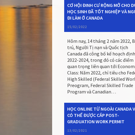
CƠ HỘI ĐINH CƯ RỘNG MỞ CHO D
HỌC SINH ĐÃ TỐT NGHIỆP VÀ NG
ĐI LÀM Ở CANADA
15/02/2022
Hôm nay, 14 tháng 2 năm 2022, B
trú, Người Tị nạn và Quốc tịch
Canada đã công bố kế hoạch định
2022-2024, trong đó có các điểm
quan trọng liên quan tới Econom
Class: Năm 2022, chỉ tiêu cho Fed
High Skilled (Federal Skilled Wor
Preogram, Federal Skilled Trade
Program và Canadian…
HỌC ONLINE TỪ NGOÀI CANADA 
CÓ THỂ ĐƯỢC CẤP POST-
GRADUATION WORK PERMIT
13/02/2021